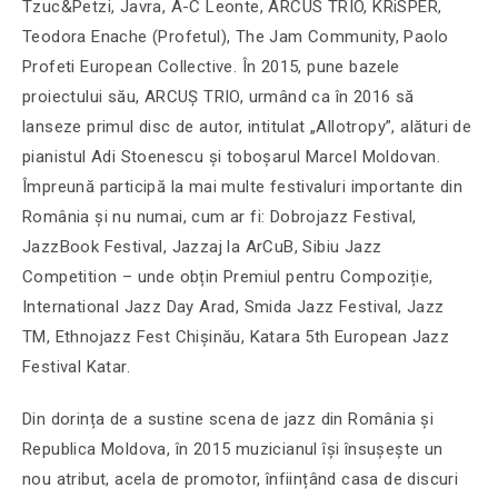
Tzuc&Petzi, Javra, A-C Leonte, ARCUS TRIO, KRiSPER,
Teodora Enache (Profetul), The Jam Community, Paolo
Profeti European Collective. În 2015, pune bazele
proiectului său, ARCUȘ TRIO, urmând ca în 2016 să
lanseze primul disc de autor, intitulat „Allotropy”, alături de
pianistul Adi Stoenescu și toboșarul Marcel Moldovan.
Împreună participă la mai multe festivaluri importante din
România și nu numai, cum ar fi: Dobrojazz Festival,
JazzBook Festival, Jazzaj la ArCuB, Sibiu Jazz
Competition – unde obțin Premiul pentru Compoziție,
International Jazz Day Arad, Smida Jazz Festival, Jazz
TM, Ethnojazz Fest Chișinău, Katara 5th European Jazz
Festival Katar.
Din dorința de a sustine scena de jazz din România și
Republica Moldova, în 2015 muzicianul își însușește un
nou atribut, acela de promotor, înființând casa de discuri