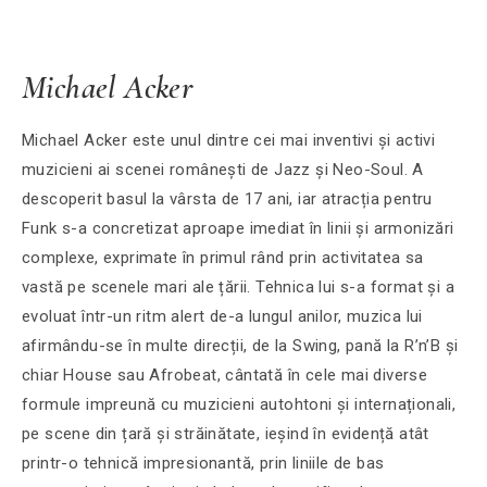
Michael Acker
Michael Acker este unul dintre cei mai inventivi și activi
muzicieni ai scenei românești de Jazz și Neo-Soul. A
descoperit basul la vârsta de 17 ani, iar atracția pentru
Funk s-a concretizat aproape imediat în linii și armonizări
complexe, exprimate în primul rând prin activitatea sa
vastă pe scenele mari ale țării. Tehnica lui s-a format și a
evoluat într-un ritm alert de-a lungul anilor, muzica lui
afirmându-se în multe direcții, de la Swing, pană la R’n’B și
chiar House sau Afrobeat, cântată în cele mai diverse
formule impreună cu muzicieni autohtoni și internaționali,
pe scene din țară și străinătate, ieșind în evidență atât
printr-o tehnică impresionantă, prin liniile de bas