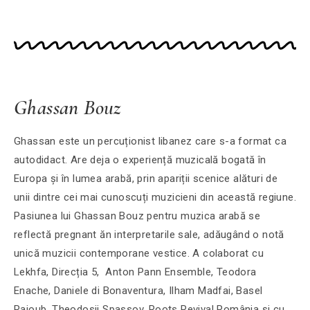
Ghassan Bouz
Ghassan este un percuționist libanez care s-a format ca
autodidact. Are deja o experiență muzicală bogată în
Europa și în lumea arabă, prin apariții scenice alături de
unii dintre cei mai cunoscuți muzicieni din această regiune.
Pasiunea lui Ghassan Bouz pentru muzica arabă se
reflectă pregnant ăn interpretarile sale, adăugând o notă
unică muzicii contemporane vestice. A colaborat cu
Lekhfa, Direcția 5, Anton Pann Ensemble, Teodora
Enache, Daniele di Bonaventura, Ilham Madfai, Basel
Rajoub, Theodosii Spassov, Roots Revival România și cu