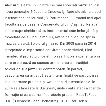
Alex Arcuș este unul dintre cei mai apreciați muzicieni din
noua generație. Născut la Cricova, își face studiile la Liceul
Internațional de Muzică „C. Porumbescu”, urmând mai apoi
facultatea de Jazz la Conservatorul din Chișinău. Relația
sa aproape simbiotică cu instrumentul este îmbogățită și
modelată de-a lungul timpului, având ca piloni de sprijin
muzica clasică, folclorul și jazzu. Din 2008 pana în 2014
întreprinde o importantă activitate concertistică, fiind
membru al proiectului de ethnojazz Trigon, experiență prin
care explorează cu succes arta intercalarii tradiției
folclorice și a jazz-ului contemporan. În paralel,
dezvoltarea sa artistică este intensificată de participarea
în numeroase proiecte și workshopuri internaționale. În
2014 se stabilește la București, unde cântă atât ca lider de
formație și ca sideman în proiecte precum: FaceToFace,
BJO (Bucharest Jazz Orchestra), HBO, 3 for Helen,