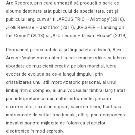
Arc Records, prin care urmează să producă o serie de
albume destinate atât publicului de specialitate, cât și
publicului larg, cum ar fi „ARCUS TRIO – Allotropy”(2016),
„Folk Reverse – JazzTrio” (2017), „KRiSPER – Landing on
the Comet” (2018) și „A-C Leonte – Dream House” (2019).
Permanent preocupat de a-și lărgi paleta stilisticã, Alex
Arcuș rămâne mereu atent la cele mai noi stiluri și tehnici
abordate de muzicienii creativi pe plan mondial, lucru
evocat de evoluția sa de-a lungul timpului, prin
cristalizarea unui stil improvizatoric personal, al unui
limbaj ritmic complex, al unui vocabular timbral lărgit atât
prin interpretare la mai multe instrumente, precum
saxofon alto, saxofon sopran, saxofon tenor, flaut sau
instrumente de suflat tradiționale, cât și prin componenta
inovației sonore mijlocite de folosirea efectelor
electronice în mod expresiv.