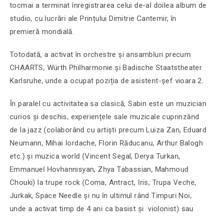
tocmai a terminat înregistrarea celui de-al doilea album de
studio, cu lucrări ale Prințului Dimitrie Cantemir, în
premieră mondială.
Totodată, a activat în orchestre și ansambluri precum
CHAARTS, Würth Philharmonie și Badische Staatstheater
Karlsruhe, unde a ocupat poziția de asistent-șef vioara 2.
În paralel cu activitatea sa clasică, Sabin este un muzician
curios și deschis, experiențele sale muzicale cuprinzând
de la jazz (colaborând cu artiști precum Luiza Zan, Eduard
Neumann, Mihai Iordache, Florin Răducanu, Arthur Balogh
etc.) și muzica world (Vincent Segal, Derya Turkan,
Emmanuel Hovhannisyan, Zhya Tabassian, Mahmoud
Chouki) la trupe rock (Coma, Antract, Iris, Trupa Veche,
Jurkak, Space Needle și nu în ultimul rând Timpuri Noi,
unde a activat timp de 4 ani ca basist și violonist) sau