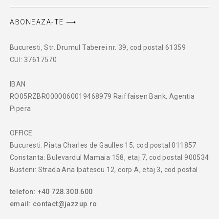
ABONEAZA-TE ⟶
Bucuresti, Str. Drumul Taberei nr. 39, cod postal 61359
CUI: 37617570
IBAN
RO05RZBR0000060019468979 Raiffaisen Bank, Agentia
Pipera
OFFICE:
Bucuresti: Piata Charles de Gaulles 15, cod postal 011857
Constanta: Bulevardul Mamaia 158, etaj 7, cod postal 900534
Busteni: Strada Ana Ipatescu 12, corp A, etaj 3, cod postal
telefon: +40 728.300.600
email: contact@jazzup.ro