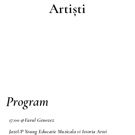
Artiști
Hera & The Soul Vibrations
Program
17:00 @Farul Genovez
JazzUP Young Educatie Muzicala si Istoria Artei