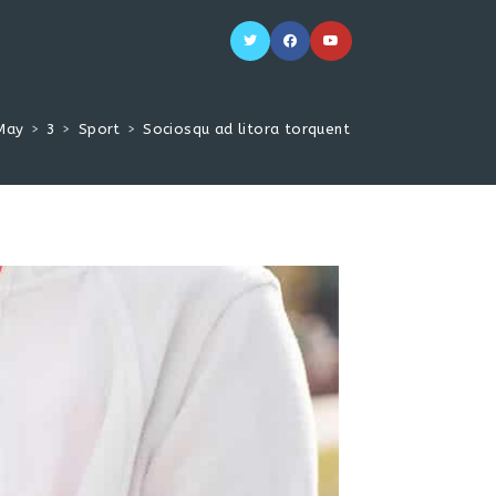
May
>
3
>
Sport
>
Sociosqu ad litora torquent