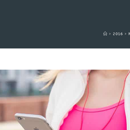
>
2016
>