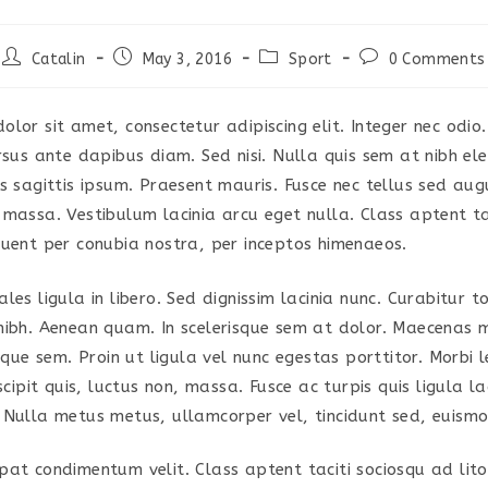
Catalin
May 3, 2016
Sport
0 Comments
lor sit amet, consectetur adipiscing elit. Integer nec odio
ursus ante dapibus diam. Sed nisi. Nulla quis sem at nibh e
is sagittis ipsum. Praesent mauris. Fusce nec tellus sed au
 massa. Vestibulum lacinia arcu eget nulla. Class aptent ta
quent per conubia nostra, per inceptos himenaeos.
les ligula in libero. Sed dignissim lacinia nunc. Curabitur to
nibh. Aenean quam. In scelerisque sem at dolor. Maecenas m
tique sem. Proin ut ligula vel nunc egestas porttitor. Morbi l
uscipit quis, luctus non, massa. Fusce ac turpis quis ligula la
 Nulla metus metus, ullamcorper vel, tincidunt sed, euismod
pat condimentum velit. Class aptent taciti sociosqu ad lit