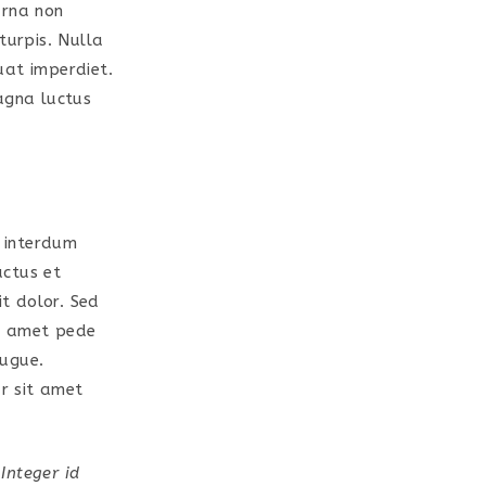
urna non
turpis. Nulla
quat imperdiet.
agna luctus
 interdum
uctus et
it dolor. Sed
it amet pede
augue.
ur sit amet
 Integer id