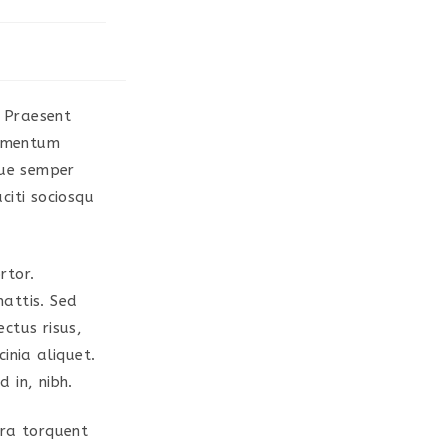
. Praesent
lementum
gue semper
citi sociosqu
rtor.
attis. Sed
ectus risus,
cinia aliquet.
 in, nibh.
ora torquent