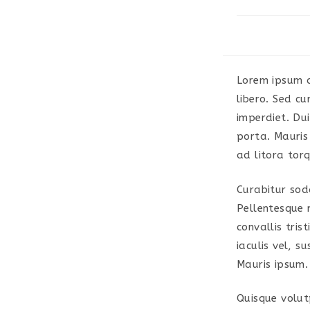
Lorem ipsum do
libero. Sed c
imperdiet. Du
porta. Mauris
ad litora tor
Curabitur soda
Pellentesque 
convallis tris
iaculis vel, s
Mauris ipsum.
Quisque volut