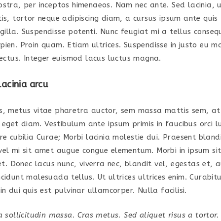
ostra, per inceptos himenaeos. Nam nec ante. Sed lacinia, 
is, tortor neque adipiscing diam, a cursus ipsum ante quis 
ringilla. Suspendisse potenti. Nunc feugiat mi a tellus conse
pien. Proin quam. Etiam ultrices. Suspendisse in justo eu m
 lectus. Integer euismod lacus luctus magna.
lacinia arcu
s, metus vitae pharetra auctor, sem massa mattis sem, at
get diam. Vestibulum ante ipsum primis in faucibus orci l
re cubilia Curae; Morbi lacinia molestie dui. Praesent bland
vel mi sit amet augue congue elementum. Morbi in ipsum s
eet. Donec lacus nunc, viverra nec, blandit vel, egestas et, 
cidunt malesuada tellus. Ut ultrices ultrices enim. Curabit
in dui quis est pulvinar ullamcorper. Nulla facilisi.
a sollicitudin massa. Cras metus. Sed aliquet risus a tortor.