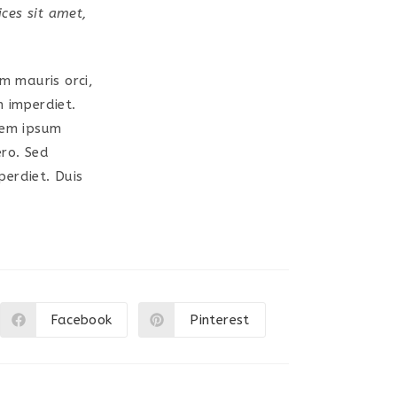
ices sit amet,
am mauris orci,
m imperdiet.
orem ipsum
ero. Sed
perdiet. Duis
Facebook
Pinterest