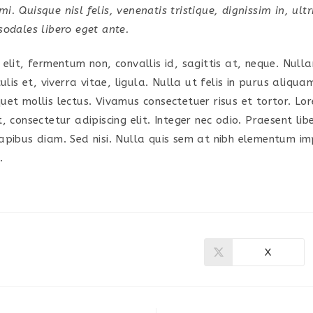
. Quisque nisl felis, venenatis tristique, dignissim in, ultr
sodales libero eget ante.
elit, fermentum non, convallis id, sagittis at, neque. Null
culis et, viverra vitae, ligula. Nulla ut felis in purus aliqua
uet mollis lectus. Vivamus consectetuer risus et tortor. L
, consectetur adipiscing elit. Integer nec odio. Praesent lib
apibus diam. Sed nisi. Nulla quis sem at nibh elementum im
.
X